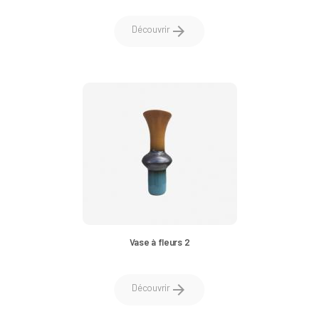
arrow_forward
Découvrir
Vase à fleurs 2
arrow_forward
Découvrir