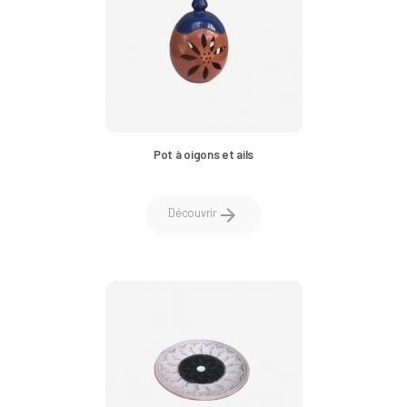
Pot à oigons et ails
arrow_forward
Découvrir