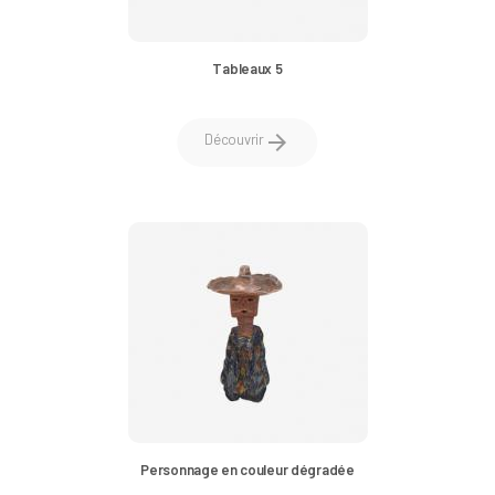
Tableaux 5
arrow_forward
Découvrir
Personnage en couleur dégradée