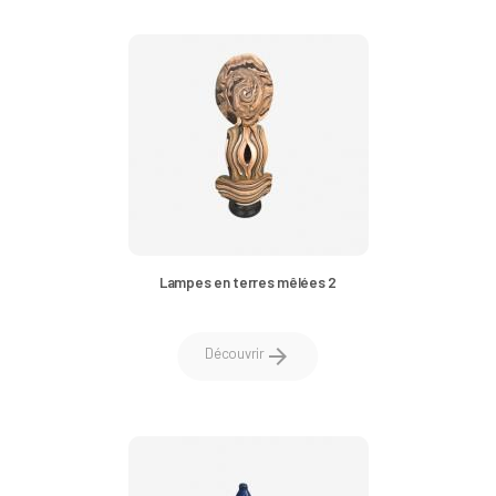
Lampes en terres mêlées 2
arrow_forward
Découvrir