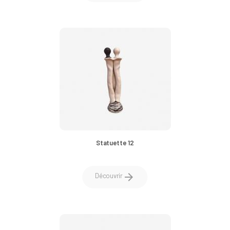
Statuette 12
arrow_forward
Découvrir