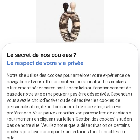
Le secret de nos cookies ?
Statuette 11
Le respect de votre vie privée
Notre site utilise des cookies pour améliorer votre expérience de
arrow_forward
Découvrir
navigation et vous offrir un contenu personnalisé. Les cookies
strictement nécessaires sont essentiels au fonctionnement de
base de notre site et ne peuvent pas être désactivés. Cependant,
vous avez le choix d'activer ou de désactiver les cookies de
personnalisation, de performance et de marketing selon vos
«
1
2
3
4
5
6
7
8
9
préférences. Vous pouvez modifier vos paramètres de cookies à
10
»
tout moment en cliquant sur le lien 'Gestion des cookies' situé en
bas de notre site. Veuillez noter que la désactivation de certains
cookies peut avoir un impact sur certaines fonctionnalités du
site.