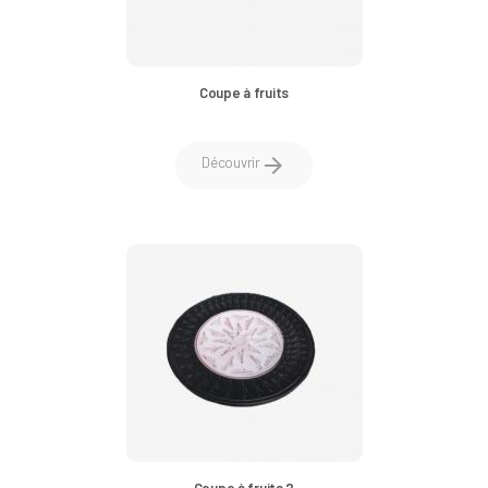
Coupe à fruits
arrow_forward
Découvrir