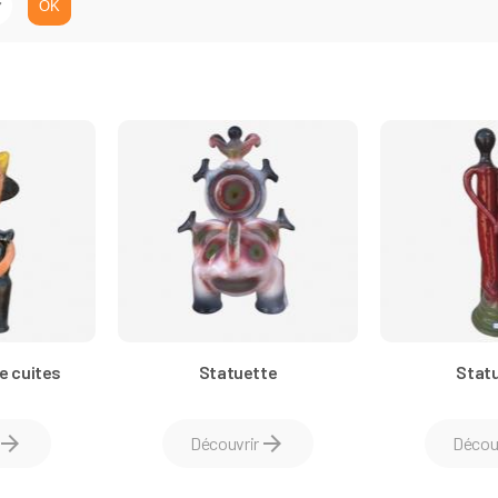
e cuites
Statuette
Statu
rrow_forward
arrow_forward
Découvrir
Décou