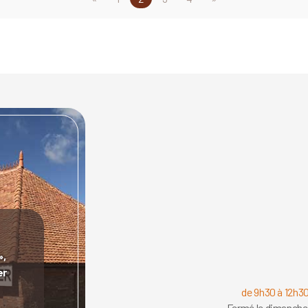
»,
er
de 9h30 à 12h30
Fermé le dimanche