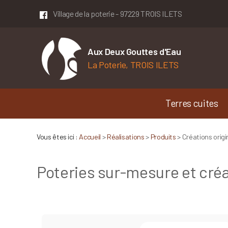
Panneau de gestion des cookies
Village de la poterie - 97229 TROIS ILETS
Aux Deux Gouttes d'Eau
La Poterie, TROIS ILETS
Terres cuites
Vous êtes ici :
Accueil
>
Réalisations
>
Produits
>
Créations origi
Poteries sur-mesure et créat