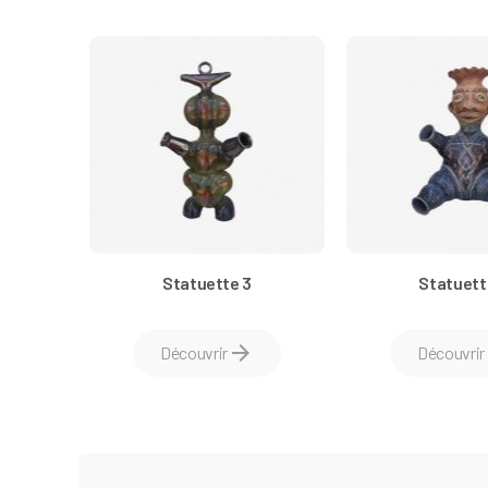
Statuette 3
Statuett
arrow_forward
a
Découvrir
Découvrir