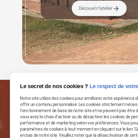
arrow_forward
Découvrir l'atelier
Le secret de nos cookies ?
Le respect de votre
Notre site utilise des cookies pour améliorer votre expérience 
offrir un contenu personnalisé. Les cookies strictement néces
V
fonctionnement de base de notre site et ne peuvent pas être 
vous avez le choix d'activer ou de désactiver les cookies de per
performance et de marketing selon vos préférences. Vous pou
paramètres de cookies à tout moment en cliquant sur le lien 'G
en bas de notre site. Veuillez noter que la désactivation de cer