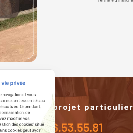
 vie privée
de navigation et vous
saires sont essentiels au
ous avez un projet particulier
désactivés. Cependant,
sonnalisation, de
vez modifier vos
05.96.53.55.81
estion des cookies' situé
tains cookies peut avoir