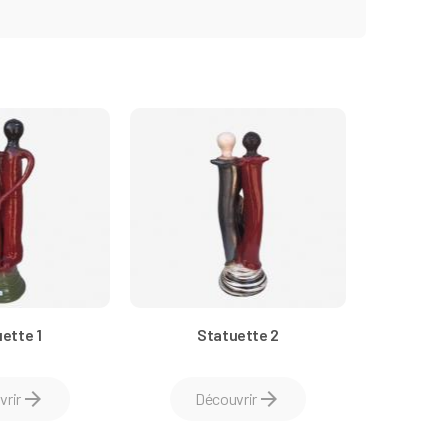
ette 1
Statuette 2
arrow_forward
arrow_forward
vrir
Découvrir