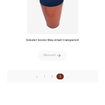
Gobelet bicolor Bleu émail-transparent
arrow_forward
Découvrir
«
1
2
3
»