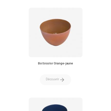
Bol bicolor Orange-jaune
arrow_forward
Découvrir