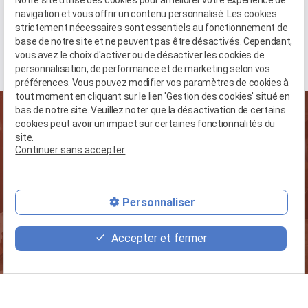
Notre site utilise des cookies pour améliorer votre expérience de
Du Lundi au Samedi
navigation et vous offrir un contenu personnalisé. Les cookies
de 9h30 à 12h30 et de 14h30 à 18h00
strictement nécessaires sont essentiels au fonctionnement de
Fermé le dimanche (sauf Rendez-vous)
base de notre site et ne peuvent pas être désactivés. Cependant,
vous avez le choix d'activer ou de désactiver les cookies de
personnalisation, de performance et de marketing selon vos
préférences. Vous pouvez modifier vos paramètres de cookies à
tout moment en cliquant sur le lien 'Gestion des cookies' situé en
bas de notre site. Veuillez noter que la désactivation de certains
cookies peut avoir un impact sur certaines fonctionnalités du
site.
Continuer sans accepter
Vous avez un projet
phone
particulier ?
Personnaliser
mail
05.96.53.55.81
Accepter et fermer